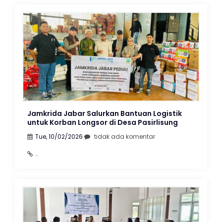
Jamkrida Jabar Salurkan Bantuan Logistik
untuk Korban Longsor di Desa Pasirlisung
Tue, 10/02/2026
tidak ada komentar
https://bandungraya.inews.id/read/669580/jamkrida-
jabar-salurkan-bantuan-logistik-untuk-korban-
longsor-di-desa-pasirlisung?
utm_medium=sosmed&utm_source=whatsapp