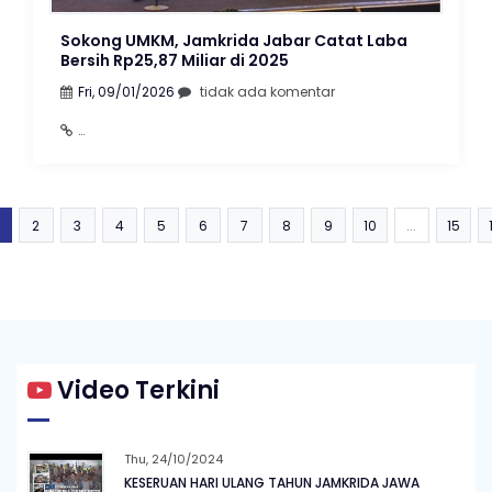
Sokong UMKM, Jamkrida Jabar Catat Laba
Bersih Rp25,87 Miliar di 2025
Fri, 09/01/2026
tidak ada komentar
https://bandungraya.inews.id/read/662160/sokong-
umkm-jamkrida-jabar-catat-laba-bersih-rp2587-
miliar-di-2025/all
2
3
4
5
6
7
8
9
10
...
15
Video Terkini
Thu, 24/10/2024
KESERUAN HARI ULANG TAHUN JAMKRIDA JAWA