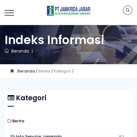
Indeks Informasi
Beranda
|
Indeks Informasi
Beranda
/
Berita
/
Kategori
/
Kategori
Berita
Info Seputar Jamkrida
57