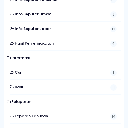
Info Seputar Umkm
9
Info Seputar Jabar
13
Hasil Pemeringkatan
6
Informasi
Csr
1
Karir
11
Pelaporan
Laporan Tahunan
14