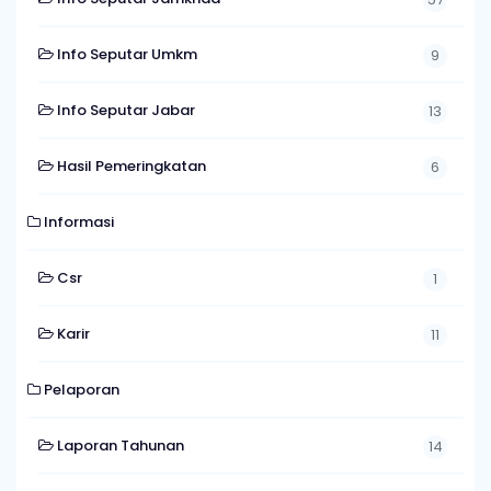
Info Seputar Umkm
9
Info Seputar Jabar
13
Hasil Pemeringkatan
6
Informasi
Csr
1
Karir
11
Pelaporan
Laporan Tahunan
14