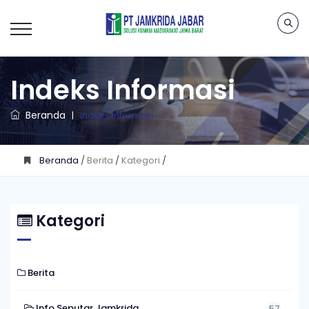
Indeks Informasi
Beranda
|
Indeks Informasi
Beranda
/
Berita
/
Kategori
/
Kategori
Berita
Info Seputar Jamkrida
57