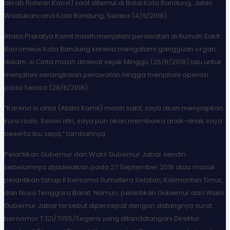
akrab Ridwan Kamil) saat ditemui di Balai Kota Bandung, Jalan
Wastukancana Kota Bandung, Selasa (4/9/2018).
Atalia Praratya Kamil masih menjalani perawatan di Rumah Sakit
Borromeus Kota Bandung karena mengalami gangguan organ
dalam. si Cinta masih dirawat sejak Minggu (26/8/2018) lalu untuk
menjalani serangkaian perawatan hingga menjalani operasi
pada Selasa (28/8/2018).
“Karena si cinta (Atalia Kamil) masih sakit, saya akan menyiapkan
kursi roda. Selain istri, saya pun akan membawa anak-anak saya
beserta ibu saya,” tambahnya.
Pelantikan Gubernur dan Wakil Gubernur Jabar sendiri
sebelumnya dijadwalkan pada 27 September 2018 atau masuk
pelantikan tahap II bersama Sumatera Selatan, Kalimantan Timur,
dan Nusa Tenggara Barat. Namun, pelantikan Gubernur dan Wakil
Gubernur Jabar tersebut dipercepat dengan datangnya surat
bernomor T.121/7055/Segera yang ditandatangani Direktur