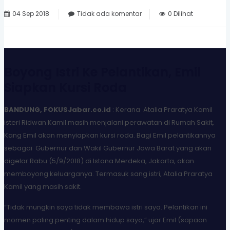
04 Sep 2018
Tidak ada komentar
0 Dilihat
Boyong Istri Ke Pelantikan, Emil
Siapkan Kursi Roda
BANDUNG, FOKUSJabar.co.id
: Kerana Atalia Praratya Kamil
isteri Ridwan Kamil masih menjalani perawatan di Rumah Sakit,
Kang Emil akan menyiapkan kursi roda. Bagi Emil pelantikannya
sebagai Gubernur dan Wakil Gubernur Jawa Barat yang akan
digelar Rabu (5/9/2018) di Istana Merdeka, Jakarta, akan
memboyong keluarganya. Termasuk sang istri, Atalia Praratya
Kamil yang masih sakit.
“Tidak mungkin saya tidak membawa istri saya. Pelantikan ini
momen paling penting dalam hidup saya,” ujar Emil (sapaan