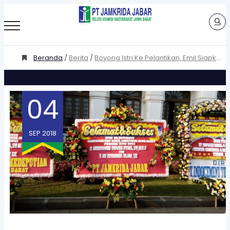
Beranda
/
Berita
/
Boyong Istri Ke Pelantikan, Emil Siapkan
Kursi Roda
04
SEP 2018