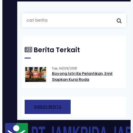
Search
for:
Berita Terkait
Tue, 04/09/2018
Boyong Istri Ke Pelantikan, Emil
Siapkan Kursi Roda
INDEKS BERITA