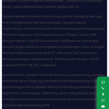
Jenderal Otonomi Daerah Kemendagri, Sumarsono yakni pada
tahap I yang dilaksanakan pada 5 September ini.
Seperti diketahui, Ridwan Kamil yang saat ini menjabat sebagai
Wali Kota Bandung dan berpasangan dengan Bupati
Tasikmalaya, Uu Ruzhanul Ulum tampil sebagai pemenang pada
Pemilihan Gubernur dan Wakil Gubernur (Pilgub) Jabar 2018
dengan raihan 7.226.254 suara atau 32,88 persen. Pasangan
dengan jargon Rindu ini mengalahkan pasangan calon Sudrajat-
Ahmad Syaikhu yang meraih 6.317.465 suara (28,74 persen),
disusul pasangan Deddy Mizwar-Dedi Mulyadi dengan raihan
suara sah 5.663.198 (25,77 persen).
Sementara itu jabatan Wali Kota Bandung yang kosong, secara
otomotasi akan langsung diisi Wakil Wali Kota Bandung, Oded M.
Danial hingga masa jabatan Wali Kota Bandung selesai pada 16
September mendatang. Setelah itu, akan ada pejabat yang
mengisinya berdasarkan hasil Pemilihan Wali Kota dan Wakil Wali
Kota (Pilwalkot) Bandung 2018.