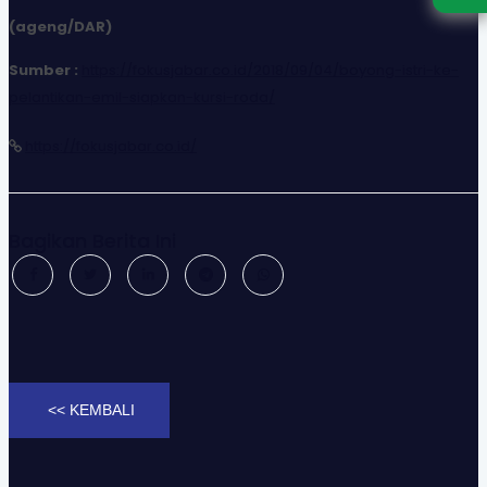
(ageng/DAR)
Sumber :
https://fokusjabar.co.id/2018/09/04/boyong-istri-ke-
pelantikan-emil-siapkan-kursi-roda/
https://fokusjabar.co.id/
Bagikan Berita Ini